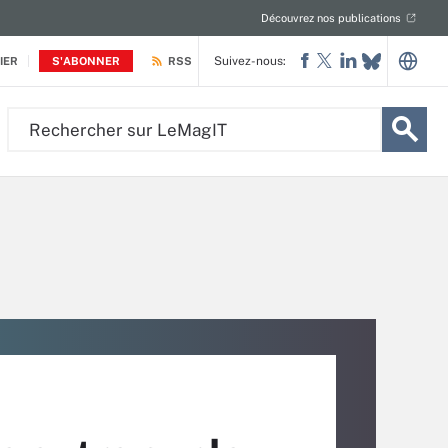
Découvrez nos publications
Suivez-nous:
IER
S'ABONNER
RSS
Rechercher
sur
LeMagIT