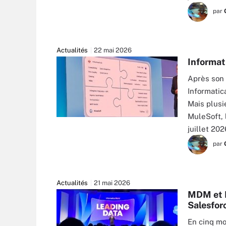
par
Actualités
22 mai 2026
Informati
Après son 
Informatic
Mais plusie
MuleSoft, l
juillet 202
par
Actualités
21 mai 2026
MDM et I
Salesfor
En cinq moi