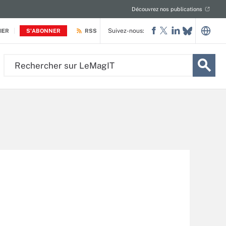
Découvrez nos publications
Suivez-nous:
IER
S'ABONNER
RSS
Rechercher
sur
LeMagIT