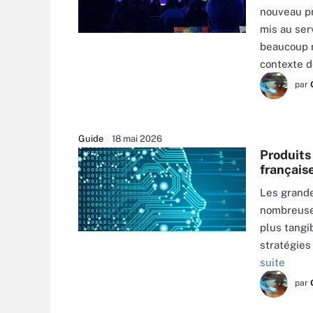
nouveau pr
mis au ser
beaucoup r
contexte d
par
Guide
18 mai 2026
Produits 
français
Les grande
nombreuses
plus tangi
stratégies
suite
par