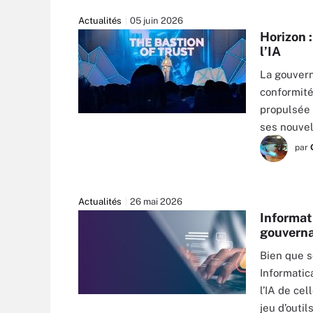
Actualités
05 juin 2026
Horizon 
l’IA
La gouvern
conformité
propulsée p
ses nouve
par
Actualités
26 mai 2026
Informati
gouverna
Bien que s
Informatic
l’IA de ce
AO ZAA STUDIO - STOCK.ADOBE.COM
jeu d’outi