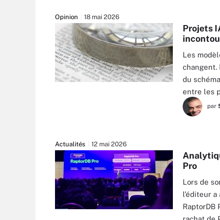
Opinion
18 mai 2026
Projets I
incontou
Les modèle
changent. 
du schéma,
ANTHONY HALL - STOCK.ADOBE.COM
entre les 
par
Actualités
12 mai 2026
Analytiq
Pro
Lors de so
l’éditeur 
RaptorDB P
rachat de 