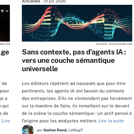
Actualités
01 juil. 2026
OBE.COM
ARTHEAD - STOCK.ADOBE.COM
lge
Sans contexte, pas d’agents IA :
n
vers une couche sémantique
universelle
f de
Les éditeurs répètent ad nauseam que pour être
 pour
pertinents, les agents IA ont besoin du contexte
ge a
des entreprises. S’ils ne s’entendent pas forcément
o qui
sur la manière de faire, ils remettent sur le devant
s de
de la scène la couche sémantique : un actif pensé à
.
Lire
l’origine pour les analystes métiers.
Lire la suite
par
Gaétan Raoul,
LeMagIT