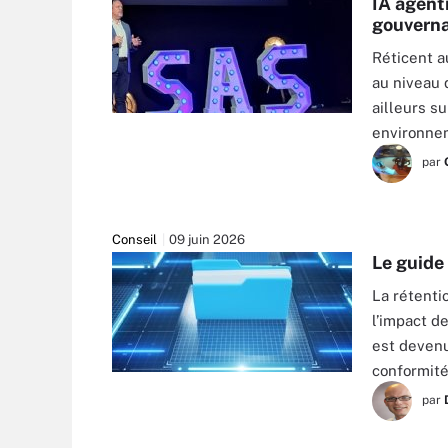
IA agenti
gouvern
Réticent a
au niveau 
ailleurs s
environne
par
Conseil
09 juin 2026
Le guide
La rétenti
l’impact d
est devenu
conformit
GETTY IMAGES/ISTOCKPHOTO
par