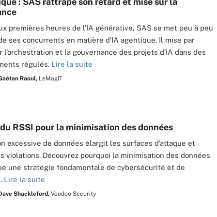
que : SAS rattrape son retard et mise sur la
ance
ux premières heures de l’IA générative, SAS se met peu à peu
de ses concurrents en matière d’IA agentique. Il mise par
ur l’orchestration et la gouvernance des projets d’IA dans des
ments régulés.
Lire la suite
Gaétan Raoul,
LeMagIT
 du RSSI pour la minimisation des données
on excessive de données élargit les surfaces d’attaque et
es violations. Découvrez pourquoi la minimisation des données
e une stratégie fondamentale de cybersécurité et de
é.
Lire la suite
Dave Shackleford,
Voodoo Security