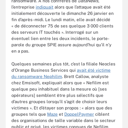
ransomware. À nos confrères de
DataNews
,
l’entreprise
indiquait
alors que l’attaque avait été
initialement découverte le dimanche 26 janvier en
fin d’après-midi. Le lundi matin, elle avait décidé
« de déconnecter 75 de ses quelque 3 000 clients
des serveurs IT touchés ». Interrogé sur un
éventuel lien entre les deux incidents, le porte-
parole du groupe SPIE assure aujourd’hui qu’il n’y
en a pas.
Quelques semaines plus tôt, c’est la filiale Neocles
d’Orange Business Services qui
avait été victime
du ransomware Nephilim
. Brett Callow, analyste
chez Emsisoft, expliquait alors que « Nefilim est
quelque peu inhabituel dans la mesure où [ses
opérateurs] semblent être plus sélectifs que
d’autres groupes lorsqu’il s’agit de choisir leurs
victimes ». Et d’étayer son propos : « alors que des
groupes tels que
Maze
et
DoppelPaymer
ciblent
des organisations de taille variable dans le secteur
public et privé, les victimes connues de Nefilim