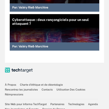
Par:
Valéry Rieß-Marchive
Cyberattaque : deux rançongiciels pour un seul
attaquant ?
Par:
Valéry Rieß-Marchive
À Propos
Charte d’éthique et de déontologie
Rencontrez les journalistes
Contacts
Utilisation Des Cookies
Réimpressions
Site Web pour Informa TechTarget
Partenaires
Technologies
Agenda
Nos Journalistes et Experts
Dossier de Presse