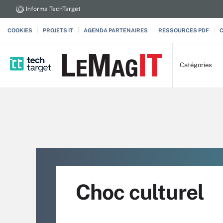
Informa TechTarget
COOKIES
PROJETS IT
AGENDA PARTENAIRES
RESSOURCES PDF
Catégories
Choc culturel