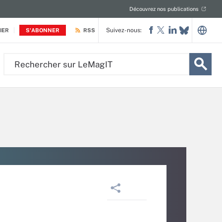
Découvrez nos publications
Suivez-nous:
IER
S'ABONNER
RSS
Rechercher
sur
LeMagIT