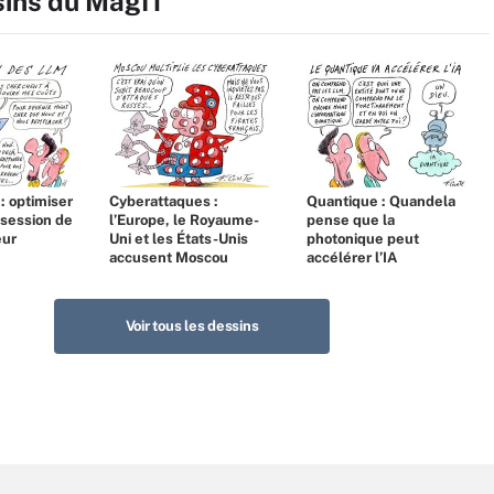
sins du MagIT
 : optimiser
Cyberattaques :
Quantique : Quandela
bsession de
l’Europe, le Royaume-
pense que la
eur
Uni et les États-Unis
photonique peut
accusent Moscou
accélérer l’IA
Voir tous les dessins