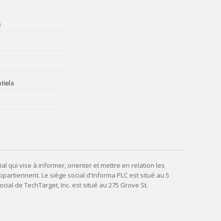
s
tiels