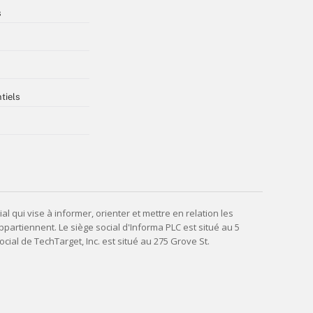
s
tiels