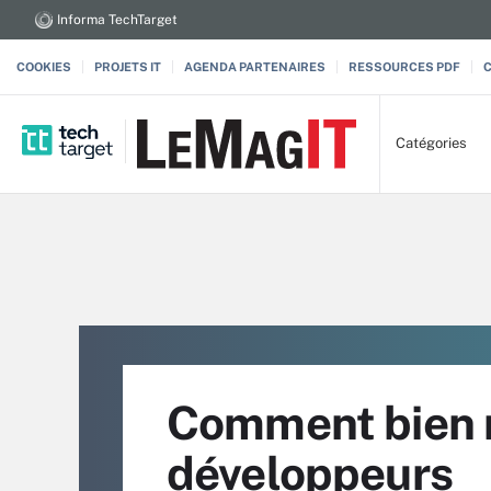
Informa TechTarget
COOKIES
PROJETS IT
AGENDA PARTENAIRES
RESSOURCES PDF
Catégories
Comment bien m
développeurs