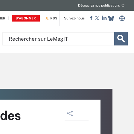
Découvrez nos publications
Suivez-nous:
IER
S'ABONNER
RSS
Rechercher
sur
LeMagIT
 des