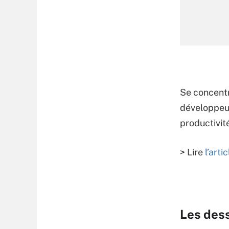
Se concentre
développeur
productivit
> Lire
l’art
Les des