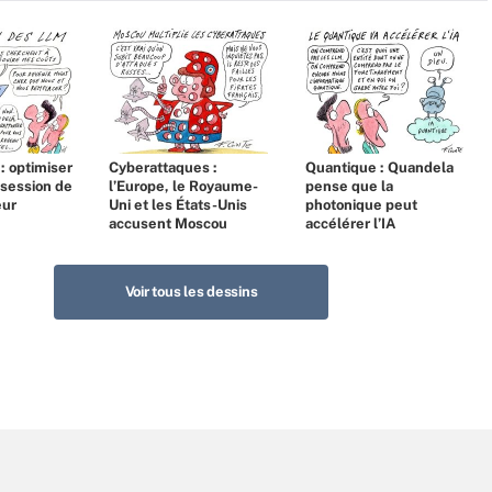
 : optimiser
Cyberattaques :
Quantique : Quandela
bsession de
l’Europe, le Royaume-
pense que la
eur
Uni et les États-Unis
photonique peut
accusent Moscou
accélérer l’IA
Voir tous les dessins