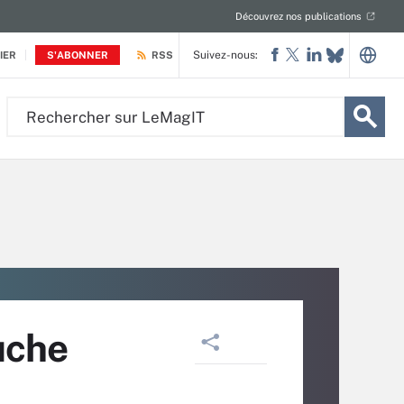
Découvrez nos publications
Suivez-nous:
IER
S'ABONNER
RSS
Rechercher
sur
LeMagIT
uche