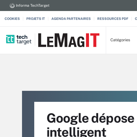
Informa TechTarget
COOKIES
PROJETS IT
AGENDA PARTENAIRES
RESSOURCES PDF
Catégories
Google dépose 
intelligent