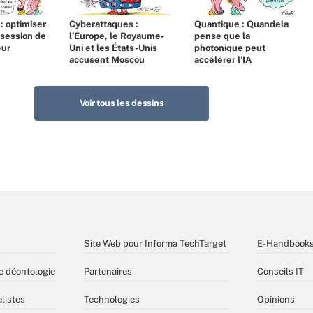
 : optimiser
Cyberattaques :
Quantique : Quandela
bsession de
l’Europe, le Royaume-
pense que la
eur
Uni et les États-Unis
photonique peut
accusent Moscou
accélérer l’IA
Voir tous les dessins
Site Web pour Informa TechTarget
E-Handbook
e déontologie
Partenaires
Conseils IT
listes
Technologies
Opinions