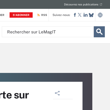
Découvrez nos publications
Suivez-nous:
IER
S'ABONNER
RSS
Rechercher
sur
LeMagIT
rte sur