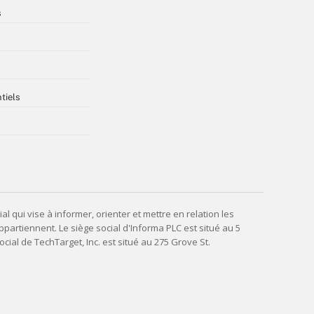
s
tiels