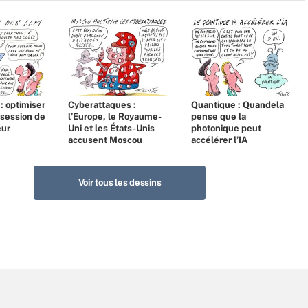
 : optimiser
Cyberattaques :
Quantique : Quandela
bsession de
l’Europe, le Royaume-
pense que la
eur
Uni et les États-Unis
photonique peut
accusent Moscou
accélérer l’IA
Voir tous les dessins