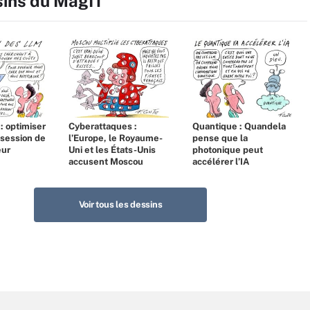
sins du MagIT
 : optimiser
Cyberattaques :
Quantique : Quandela
bsession de
l’Europe, le Royaume-
pense que la
eur
Uni et les États-Unis
photonique peut
accusent Moscou
accélérer l’IA
Voir tous les dessins