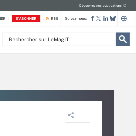
Découvrez nos publications
Suivez-nous:
IER
S'ABONNER
RSS
Rechercher
sur
LeMagIT