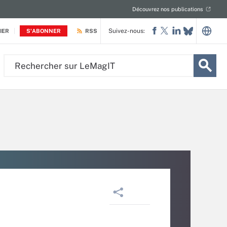
Découvrez nos publications
Suivez-nous:
IER
S'ABONNER
RSS
Rechercher
sur
LeMagIT