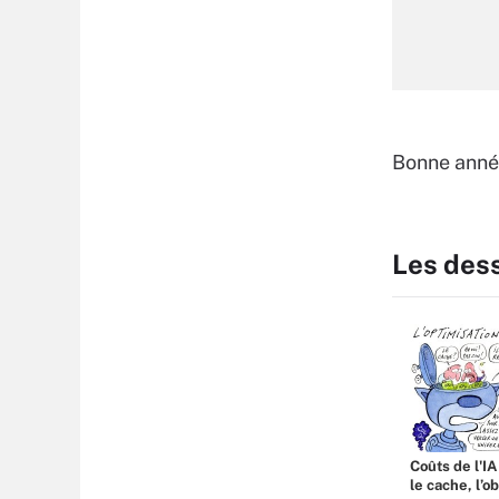
Bonne anné
Les des
Coûts de l'IA
le cache, l’o