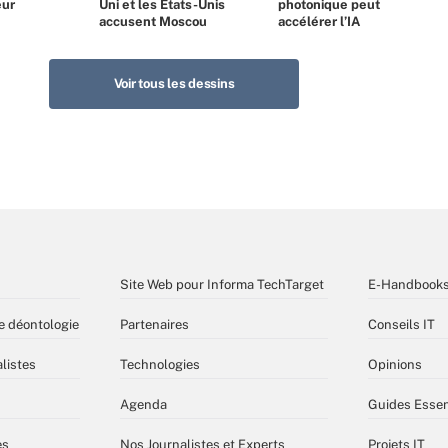
eur
Uni et les États-Unis
photonique peut
accusent Moscou
accélérer l’IA
Voir tous les dessins
Site Web pour Informa TechTarget
E-Handbook
e déontologie
Partenaires
Conseils IT
listes
Technologies
Opinions
Agenda
Guides Essen
es
Nos Journalistes et Experts
Projets IT