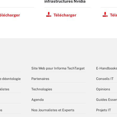
infrastructures Nvidia
élécharger
Télécharger
Tél
Site Web pour Informa TechTarget
E-Handbook
e déontologie
Partenaires
Conseils IT
listes
Technologies
Opinions
Agenda
Guides Essen
es
Nos Journalistes et Experts
Projets IT