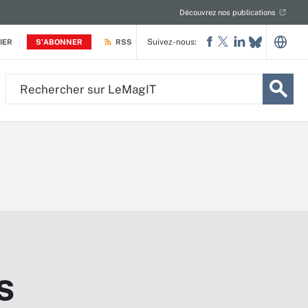
Découvrez nos publications
Suivez-nous:
IER
S'ABONNER
RSS
Rechercher
sur
LeMagIT
s