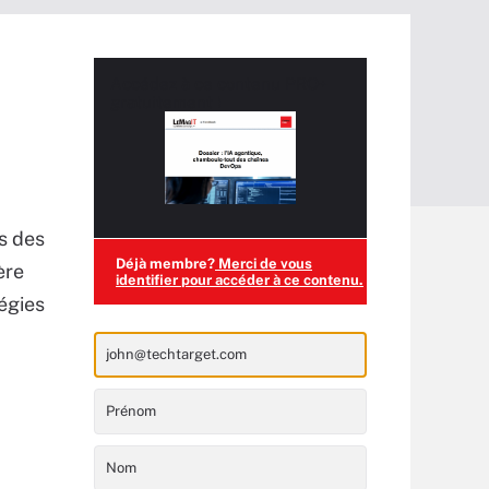
Accédez à ce contenu
PRO+
gratuitement !
ns des
Déjà membre?
Merci de vous
ère
identifier pour accéder à ce contenu.
tégies