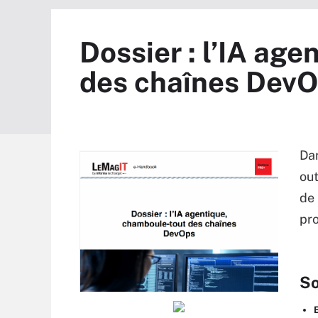
Dossier : l’IA ag
des chaînes Dev
Dan
out
de 
pro
S
E