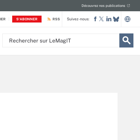
Découvrez nos publications
Suivez-nous:
IER
S'ABONNER
RSS
Rechercher
sur
LeMagIT