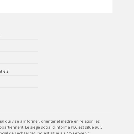
s
tiels