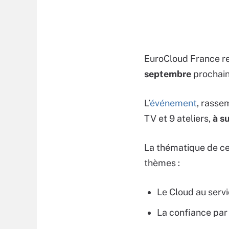
EuroCloud France rev
septembre
prochain
L’
événement
, rasse
TV et 9 ateliers,
à s
La thématique de ce
thèmes :
Le Cloud au servi
La confiance par