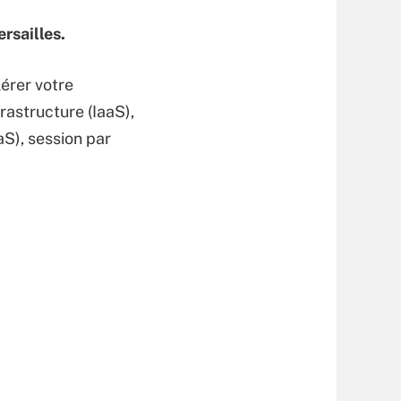
rsailles.
lérer votre
rastructure (IaaS),
S), session par