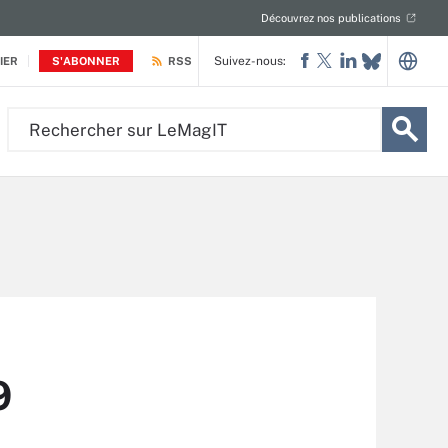
Découvrez nos publications
Suivez-nous:
IER
S'ABONNER
RSS
Rechercher
sur
LeMagIT
9