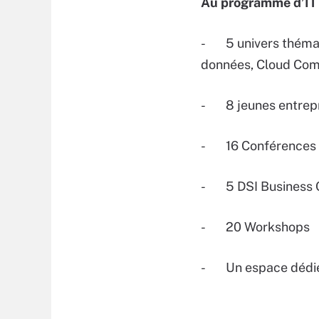
Au programme d’IT 
- 5 univers thématiq
données, Cloud Com
- 8 jeunes entrepri
- 16 Conférences pl
- 5 DSI Business C
- 20 Workshops
- Un espace dédié 