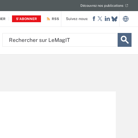
Découvrez nos publications
Suivez-nous:
IER
S'ABONNER
RSS
Rechercher
sur
LeMagIT