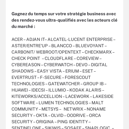
Gagnez du temps sur votre stratégie business avec
des rendez-vous ultra-qualifiés avec les acteurs clé
du marché :
ACER – ADJAN IT– ALCATEL-LUCENT ENTERPRISE –
ASTER/ENTRE’UP – BLANCCO – BLUEVOYANT –
CARBONIT/ WEBROOT/OPENTEXT – CHECKMARX –
CHECK POINT – CLOUDFLARE – COREVIEW –
CYBEREASON – CYBERWATCH – DEVO – DIGITAL
SHADOWS – EASY VISTA – ERIUM – ESET –
EVERTRUST – F-SECURE – FORESCOUT
TECHNOLOGIES – GATEWATCHER – GROUP IB –
HUAWEI – IDECSI – ILLUMIO – KODAK ALARIS –
KITEWORKS/ACCELLION – LACEWORK – LAKESIDE
SOFTWARE – LUMEN TECHNOLOGIES – MALT
COMMUNITY – METSYS – NETWRIX – NONAME
SECURITY – OKTA – OLVID – OODRIVE – ORCA
SECURITY – ORIGINA – PING IDENTITY –
SENTINELONE – SIKIWIS – SOSAFE – SNAPLOGIC –