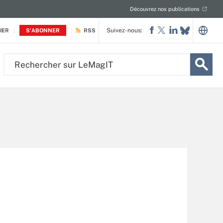
Découvrez nos publications
Suivez-nous:
IER
S'ABONNER
RSS
Rechercher
sur
LeMagIT