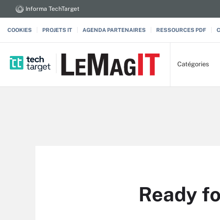
Informa TechTarget
COOKIES
PROJETS IT
AGENDA PARTENAIRES
RESSOURCES PDF
Catégories
Ready fo