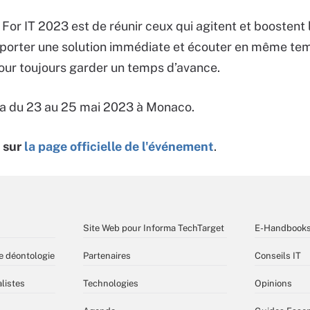
For IT 2023 est de réunir ceux qui agitent et boostent l
porter une solution immédiate et écouter en même tem
our toujours garder un temps d’avance.
ra du 23 au 25 mai 2023 à Monaco.
s sur
la page officielle de l'événement
.
Site Web pour Informa TechTarget
E-Handbook
e déontologie
Partenaires
Conseils IT
listes
Technologies
Opinions