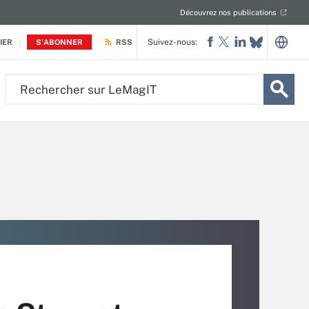
Découvrez nos publications
Suivez-nous:
IER
S'ABONNER
RSS
Rechercher
sur
LeMagIT