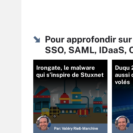
Pour approfondir sur
SSO, SAML, IDaaS, 
Irongate, le malware
Duqu 2
qui s’inspire de Stuxnet
aussi 
volés
Par:
Valéry Rieß-Marchive