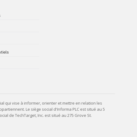
s
tiels