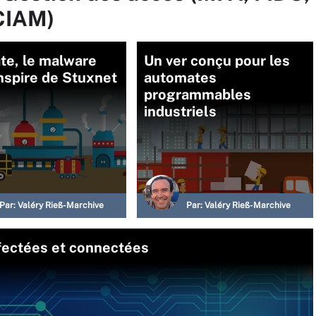
CIAM)
te, le malware
Un ver conçu pour les
inspire de Stuxnet
automates
programmables
industriels
Par:
Valéry Rieß-Marchive
Par:
Valéry Rieß-Marchive
nfectées et connectées