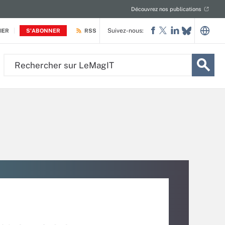
Découvrez nos publications
Suivez-nous:
IER
S'ABONNER
RSS
Rechercher
sur
LeMagIT