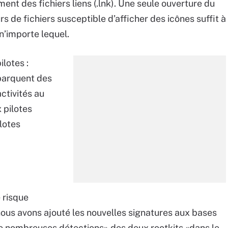
nt des fichiers liens (.lnk). Une seule ouverture du
s de fichiers susceptible d’afficher des icônes suffit à
n’importe lequel.
ilotes :
barquent des
ctivités au
 pilotes
lotes
 risque
ous avons ajouté les nouvelles signatures aux bases
de nombreuses détections» des deux rootkits «dans le