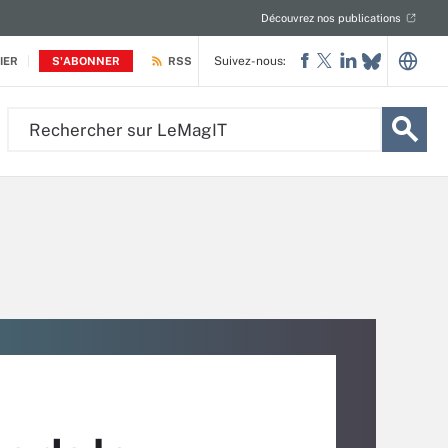
Découvrez nos publications
Suivez-nous:
IER
S'ABONNER
RSS
Rechercher
sur
LeMagIT