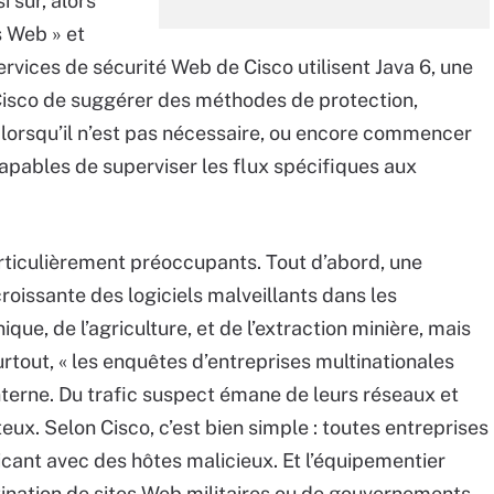
i sûr, alors
s Web » et
ervices de sécurité Web de Cisco utilisent Java 6, une
t Cisco de suggérer des méthodes de protection,
orsqu’il n’est pas nécessaire, ou encore commencer
capables de superviser les flux spécifiques aux
ticulièrement préoccupants. Tout d’abord, une
roissante des logiciels malveillants dans les
ique, de l’agriculture, et de l’extraction minière, mais
urtout, « les enquêtes d’entreprises multinationales
erne. Du trafic suspect émane de leurs réseaux et
eux. Selon Cisco, c’est bien simple : toutes entreprises
nt avec des hôtes malicieux. Et l’équipementier
stination de sites Web militaires ou de gouvernements