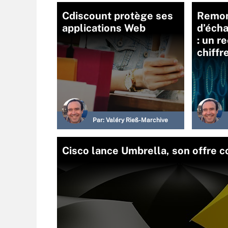
Cdiscount protège ses
Remo
applications Web
d’écha
: un r
chiff
Par:
Valéry Rieß-Marchive
Cisco lance Umbrella, son offre c