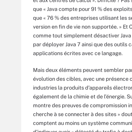
et aux centres de calcul ». Difficile ? Pas s
que « Java compte pour 91 % des exploit
que « 76 % des entreprises utilisant les s
version en fin de vie non supportée. » E
comme tout simplement désactiver Java l
par déployer Java 7 ainsi que des outils 
applications écrites avec ce langage.
Mais deux éléments peuvent sembler par
évolution des cibles, avec une présence c
industries la produits d’appareils électron
également de la chimie et de l’énergie. S
montre des preuves de compromission int
cherche à se connecter à des sites » dout
comptent au moins un système communica
d’indiquer avoir « détecté du trafic à de