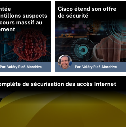
ntée
Cisco étend son offre
ntillons suspects
de sécurité
ecours massif au
rement
Par:
Valéry Rieß-Marchive
Par:
Valéry Rieß-Marchive
omplète de sécurisation des accès Internet