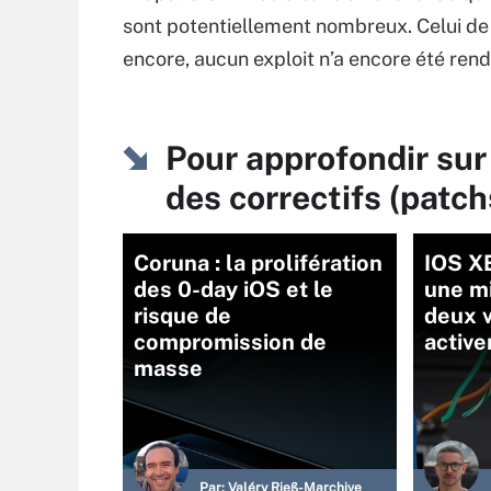
sont potentiellement nombreux. Celui d
encore, aucun exploit n’a encore été rend
Pour approfondir sur
des correctifs (patch
Coruna : la prolifération
IOS XE
des 0-day iOS et le
une mi
risque de
deux v
compromission de
active
masse
Par:
Valéry Rieß-Marchive