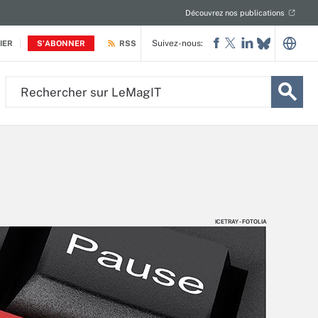
Découvrez nos publications
Suivez-nous:
IER
S'ABONNER
RSS
Rechercher
sur
LeMagIT
ICETRAY - FOTOLIA
ICETRAY - FOTOLIA