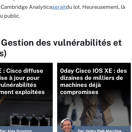
e Cambridge Analytica
serait
du lot. Heureusement, là
u public.
 Gestion des vulnérabilités et
s)
 : Cisco diffuse
0day Cisco IOS XE : des
se à jour pour
dizaines de milliers de
ulnérabilités
machines déjà
ment exploitées
compromises
Par:
Alex Scroxton
Par:
Valéry Rieß-Marchive