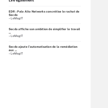
Lire également
EDR : Palo Alto Networks concrétise le rachat de
Secdo
– LeMagIT
Secdo affiche son ambition de simplifier le travail
...
– LeMagIT
Secdo ajoute l’automatisation de la remédiation
aux ...
– LeMagIT