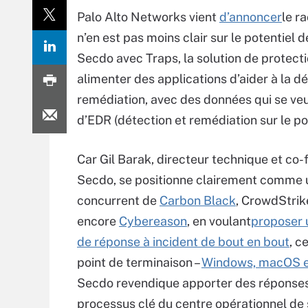
Palo Alto Networks vient
d’annoncer
le r
n’en est pas moins clair sur le potentiel de
Secdo avec Traps, la solution de protecti
alimenter des applications d’aider à la dé
remédiation, avec des données qui se veul
d’EDR (détection et remédiation sur le poi
Car Gil Barak, directeur technique et co
Secdo, se positionne clairement comme 
concurrent de
Carbon Black
, CrowdStrik
encore
Cybereason
, en voulant
proposer 
de réponse à incident de bout en bout
, c
point de terminaison –
Windows, macOS e
Secdo revendique apporter des réponses
processus clé du centre opérationnel de 