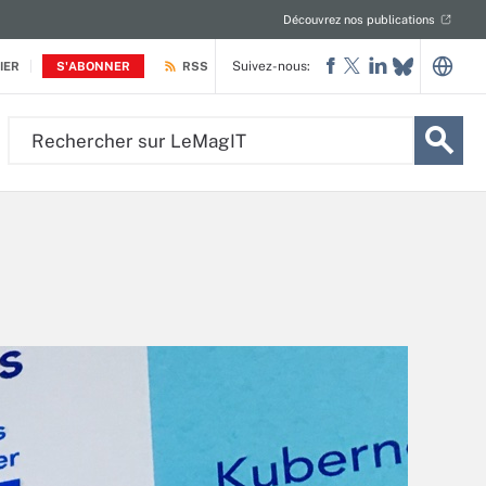
Découvrez nos publications
Suivez-nous:
IER
S'ABONNER
RSS
Rechercher
sur
LeMagIT