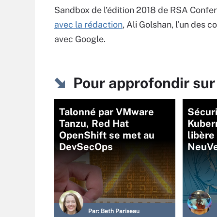
Sandbox de l’édition 2018 de RSA Confer
avec la rédaction
, Ali Golshan, l’un des 
avec Google.
Pour approfondir sur
Talonné par VMware
Sécuri
Tanzu, Red Hat
Kuber
OpenShift se met au
libère
DevSecOps
NeuVe
Par:
Beth Pariseau