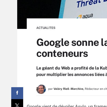
ACTUALITES
Google sonne la
conteneurs
Le géant du Web a profité de la Ku
pour multiplier les annonces liées
par
Valéry Rieß-Marchive,
Rédacteur en c
Google vient de dévoiler Asylo, un framew