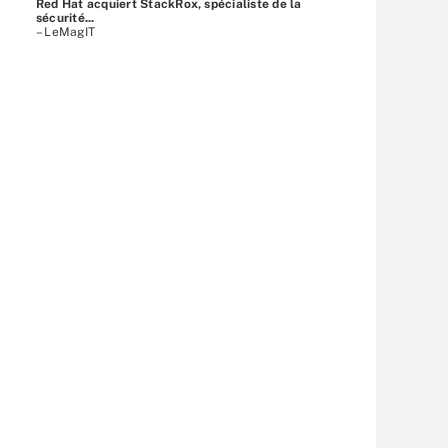
Red Hat acquiert StackRox, spécialiste de la
sécurité...
– LeMagIT