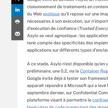
cloisonnement de traitements en conteneur
du Web
explique
qu’il repose sur une im
nécessaires à son exécution, sur n’impor
d’exécution de confiance (
Trusted Execu
Asylo se veut agnostique : les applicati
tenir compte des spécificités des impléme
applications sur différents types d’encla
A ce stade, Asylo n’est disponible qu’en v
préliminaire, une 0.2, via le
Container Reg
Google invite déjà à tester son framework.
apparaît répondre à Microsoft qui a levé l
septembre dernier, sur Confidential Com
plateforme visant à permettre le
confine
l’exécution de code manipulant des don