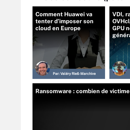
Comment Huawei va
VDI, ra
tenter d’imposer son
OVHcl
cloud en Europe
GPU n
génér
Par:
Valéry Rieß-Marchive
Ransomware : combien de victimes