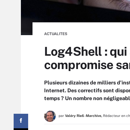
ACTUALITES
Log4Shell : qu
compromise sans
Plusieurs dizaines de milliers d’i
Internet. Des correctifs sont disponi
temps ? Un nombre non négligeable
par
Valéry Rieß-Marchive,
Rédacteur en c