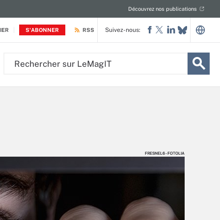
Découvrez nos publications
Suivez-nous:
IER
S'ABONNER
RSS
Rechercher
sur
LeMagIT
FRESNEL6 - FOTOLIA
FRESNEL6 - FOTOLIA