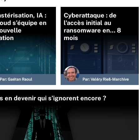
stérisation, IA :
Cyberattaque : de
oud s’équipe en
l'accès initial au
ouvelle
ransomware en... 8
ation
mois
Par:
Gaétan Raoul
Par:
Valéry Rieß-Marchive
 en devenir qui s’ignorent encore ?