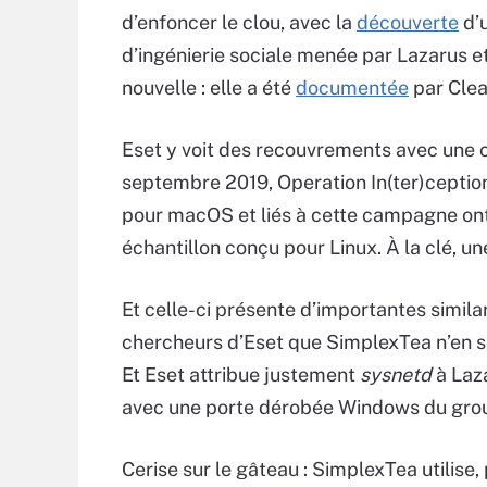
d’enfoncer le clou, avec la
découverte
d’u
d’ingénierie sociale menée par Lazarus e
nouvelle : elle a été
documentée
par Clea
Eset y voit des recouvrements avec une
septembre 2019, Operation In(ter)ception.
pour macOS et liés à cette campagne ont 
échantillon conçu pour Linux. À la clé, 
Et celle-ci présente d’importantes simila
chercheurs d’Eset que SimplexTea n’en ser
Et Eset attribue justement
sysnetd
à Laza
avec une porte dérobée Windows du gro
Cerise sur le gâteau : SimplexTea utilis