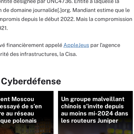
entité désignée par UNC4736. Entité à laquelle la
nom de domaine journalide[.]org. Mandiant estime que le
ompromis depuis le début 2022. Mais la compromission
021.
tivé financièrement appelé
AppleJeus
par l’agence
ité des infrastructures, la Cisa.
r Cyberdéfense
ent Moscou
Un groupe malveillant
 essayé de s’en
chinois s’invite depuis
re au réseau
au moins mi-2024 dans
ique polonais
les routeurs Juniper