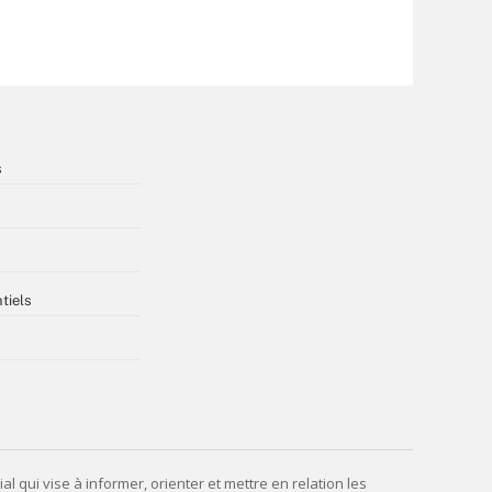
s
tiels