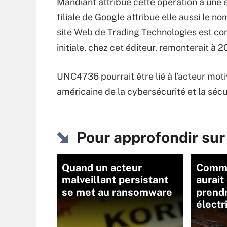
Mandiant attribue cette opération à une 
filiale de Google attribue elle aussi le 
site Web de Trading Technologies est c
initiale, chez cet éditeur, remonterait à 2
UNC4736 pourrait être lié à l’acteur mo
américaine de la cybersécurité et la sécur
Pour approfondir su
Quand un acteur
Comm
malveillant persistant
aurait
se met au ransomware
prend
électr