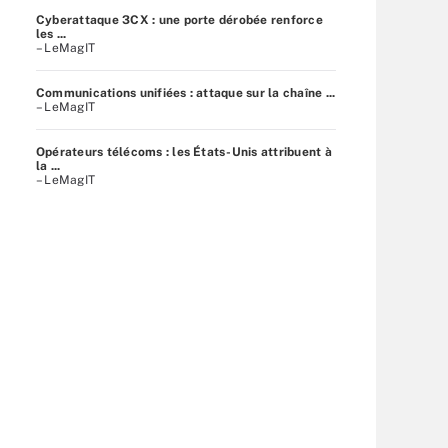
Cyberattaque 3CX : une porte dérobée renforce
les ...
– LeMagIT
Communications unifiées : attaque sur la chaîne ...
– LeMagIT
Opérateurs télécoms : les États-Unis attribuent à
la ...
– LeMagIT