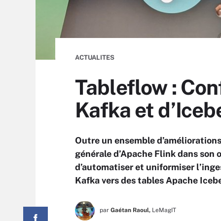
ACTUALITES
Tableflow : Con
Kafka et d’Iceb
Outre un ensemble d’améliorations 
générale d’Apache Flink dans son o
d’automatiser et uniformiser l’in
Kafka vers des tables Apache Iceb
par
Gaétan Raoul,
LeMagIT