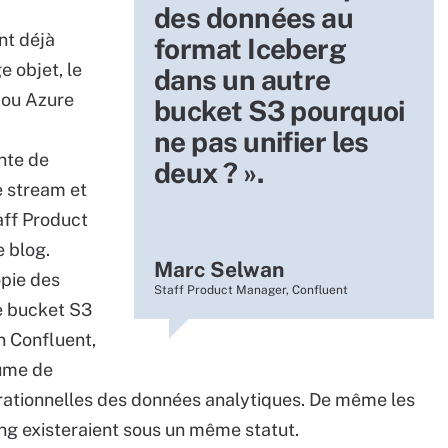
des données au
nt déjà
format Iceberg
 objet, le
dans un autre
ou Azure
bucket S3 pourquoi
ne pas unifier les
nte de
deux ? ».
e stream et
aff Product
 blog.
Marc Selwan
opie des
Staff Product Manager, Confluent
e bucket S3
n Confluent,
lume de
rationnelles des données analytiques. De même les
ng existeraient sous un même statut.