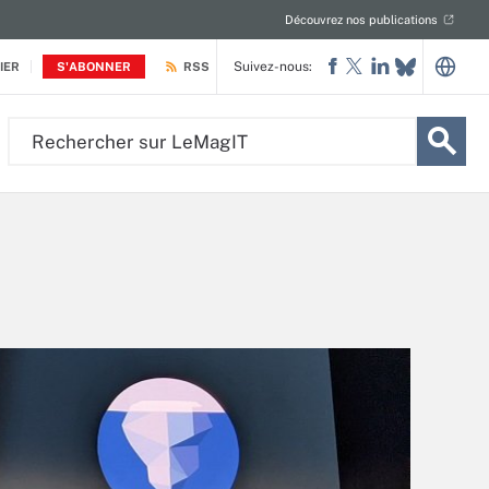
Découvrez nos publications
Suivez-nous:
IER
S'ABONNER
RSS
Rechercher
sur
LeMagIT