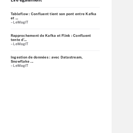
Tableflow : Confluent tient son pont entre Kafka
et ...
– LeMagIT
Rapprochement de Kafka et Flink : Confluent
tente d’...
– LeMagIT
Ingestion de données : avec Datastream,
Snowflake ...
– LeMagIT