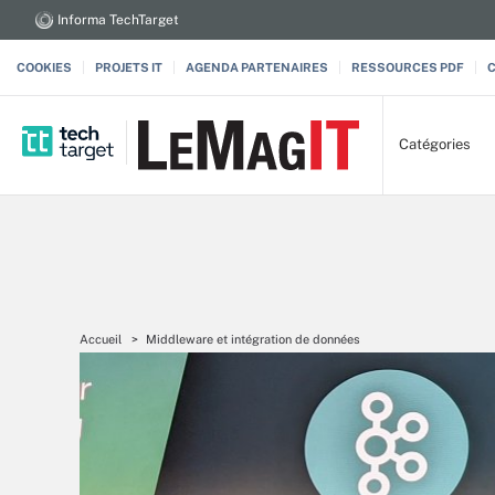
Informa TechTarget
COOKIES
PROJETS IT
AGENDA PARTENAIRES
RESSOURCES PDF
Catégories
Accueil
Middleware et intégration de données