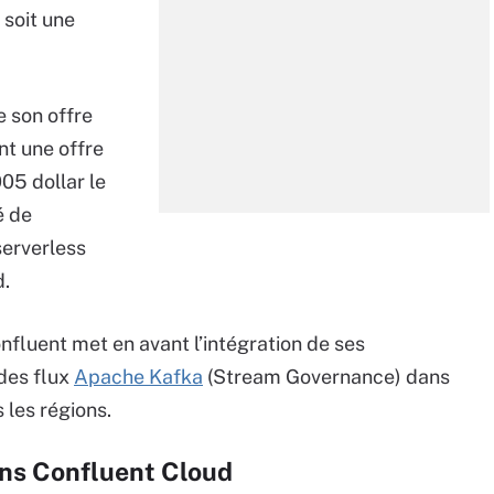
 soit une
e son offre
nt une offre
05 dollar le
é de
serverless
d.
nfluent met en avant l’intégration de ses
des flux
Apache Kafka
(Stream Governance) dans
 les régions.
ans Confluent Cloud