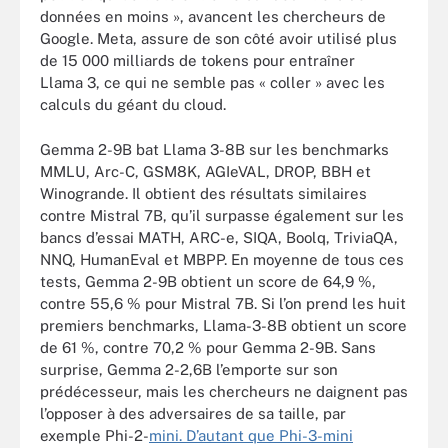
données en moins », avancent les chercheurs de
Google. Meta, assure de son côté avoir utilisé plus
de 15 000 milliards de tokens pour entraîner
Llama 3, ce qui ne semble pas « coller » avec les
calculs du géant du cloud.
Gemma 2-9B bat Llama 3-8B sur les benchmarks
MMLU, Arc-C, GSM8K, AGIeVAL, DROP, BBH et
Winogrande. Il obtient des résultats similaires
contre Mistral 7B, qu’il surpasse également sur les
bancs d’essai MATH, ARC-e, SIQA, Boolq, TriviaQA,
NNQ, HumanEval et MBPP. En moyenne de tous ces
tests, Gemma 2-9B obtient un score de 64,9 %,
contre 55,6 % pour Mistral 7B. Si l’on prend les huit
premiers benchmarks, Llama-3-8B obtient un score
de 61 %, contre 70,2 % pour Gemma 2-9B. Sans
surprise, Gemma 2-2,6B l’emporte sur son
prédécesseur, mais les chercheurs ne daignent pas
l’opposer à des adversaires de sa taille, par
exemple Phi-2-
mini. D’autant que Phi-3-mini