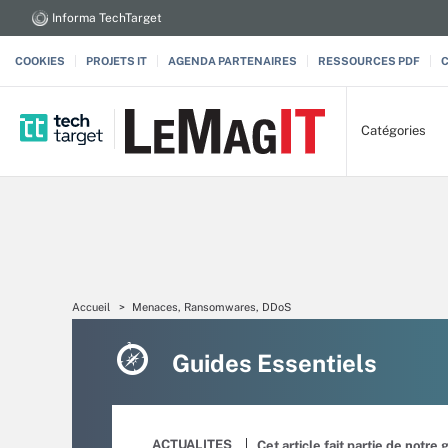
Informa TechTarget
COOKIES
PROJETS IT
AGENDA PARTENAIRES
RESSOURCES PDF
Catégories
Accueil
Menaces, Ransomwares, DDoS
Guides Essentiels
ACTUALITES
Cet article fait partie de notre