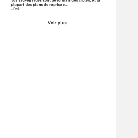
Vos sauvegardes sont désormais des cibles, et la
plupart des plans de reprise n...
–Dell
Voir plus