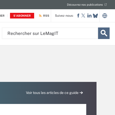
Découvrez nos publications
Suivez-nous:
IER
S'ABONNER
RSS
Rechercher
sur
LeMagIT
Voir tous les articles de ce guide