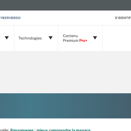
CYBERHEBDO
S'IDENTIF
Contenu
Technologies
Premium
Pro+
 guide:
Ransomware : mieux comprendre la menace