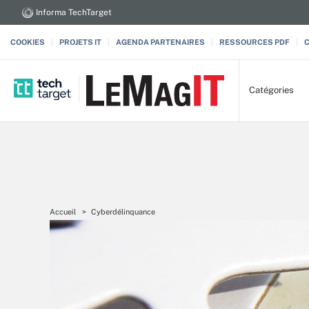
Informa TechTarget
COOKIES
PROJETS IT
AGENDA PARTENAIRES
RESSOURCES PDF
Catégories
Accueil
Cyberdélinquance