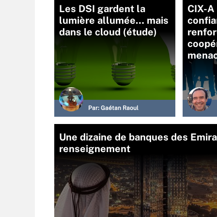
Les DSI gardent la
CIX-A 
lumière allumée… mais
confi
dans le cloud (étude)
renfor
coopér
mena
Par:
Gaétan Raoul
Une dizaine de banques des Emira
renseignement