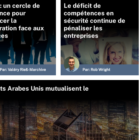
: un cercle de
Le déficit de
ance pour
compétences en
cer la
sécurité continue de
ation face aux
pénaliser les
ces
entreprises
Par:
Valéry Rieß-Marchive
Par:
Rob Wright
ts Arabes Unis mutualisent le