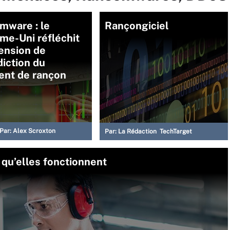
mware : le
Rançongiciel
me-Uni réfléchit
tension de
rdiction du
ent de rançon
Par:
Alex Scroxton
Par:
La Rédaction TechTarget
qu’elles fonctionnent