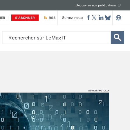
Découvrez nos publications
Suivez-nous:
IER
S'ABONNER
RSS
Rechercher
sur
LeMagIT
ADIMAS - FOTOLIA
ADIMAS - FOTOLIA