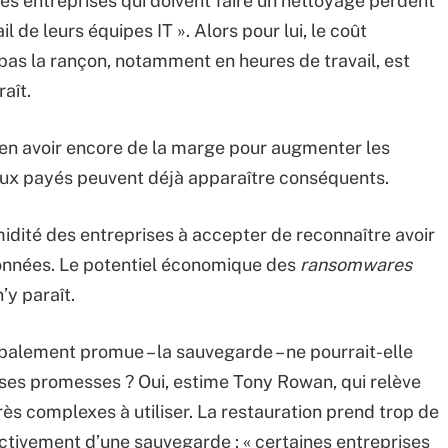
des entreprises qui doivent faire un nettoyage perdent
l de leurs équipes IT ». Alors pour lui, le coût
 pas la rançon, notamment en heures de travail, est
aît.
bien avoir encore de la marge pour augmenter les
 payés peuvent déjà apparaître conséquents.
dité des entreprises à accepter de reconnaître avoir
onnées. Le potentiel économique des
ransomwares
’y paraît.
obalement promue – la sauvegarde – ne pourrait-elle
 ses promesses ? Oui, estime Tony Rowan, qui relève
ès complexes à utiliser. La restauration prend trop de
ctivement d’une sauvegarde : « certaines entreprises