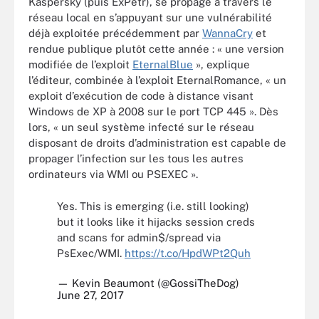
Kaspersky (puis ExPetr), se propage à travers le
réseau local en s’appuyant sur une vulnérabilité
déjà exploitée précédemment par
WannaCry
et
rendue publique plutôt cette année : « une version
modifiée de l’exploit
EternalBlue
», explique
l’éditeur, combinée à l’exploit EternalRomance, « un
exploit d’exécution de code à distance visant
Windows de XP à 2008 sur le port TCP 445 ». Dès
lors, « un seul système infecté sur le réseau
disposant de droits d’administration est capable de
propager l’infection sur les tous les autres
ordinateurs via WMI ou PSEXEC ».
Yes. This is emerging (i.e. still looking)
but it looks like it hijacks session creds
and scans for admin$/spread via
PsExec/WMI.
https://t.co/HpdWPt2Quh
— Kevin Beaumont (@GossiTheDog)
June 27, 2017