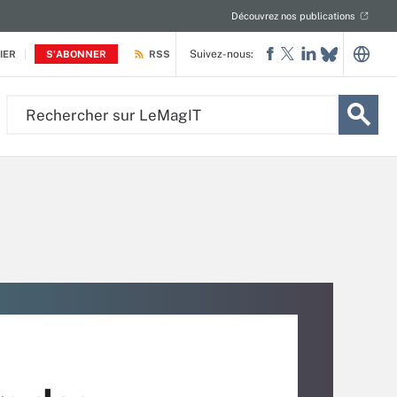
Découvrez nos publications
Suivez-nous:
IER
S'ABONNER
RSS
Rechercher
sur
LeMagIT