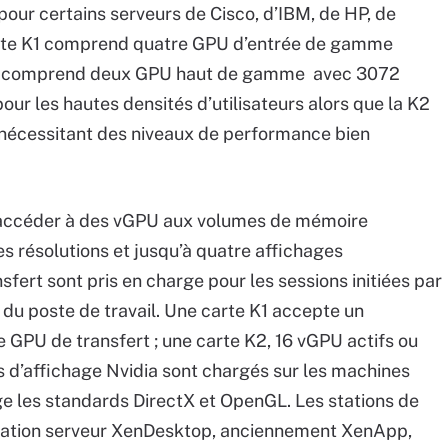
our certains serveurs de Cisco, d’IBM, de HP, de
carte K1 comprend quatre GPU d’entrée de gamme
 K2 comprend deux GPU haut de gamme avec 3072
ur les hautes densités d’utilisateurs alors que la K2
s nécessitant des niveaux de performance bien
 accéder à des vGPU aux volumes de mémoire
es résolutions et jusqu’à quatre affichages
ert sont pris en charge pour les sessions initiées par
 du poste de travail. Une carte K1 accepte un
GPU de transfert ; une carte K2, 16 vGPU actifs ou
s d’affichage Nvidia sont chargés sur les machines
ge les standards DirectX et OpenGL. Les stations de
oitation serveur XenDesktop, anciennement XenApp,