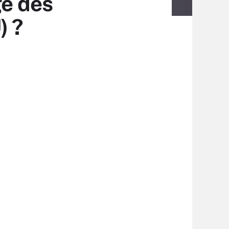
ge des
) ?