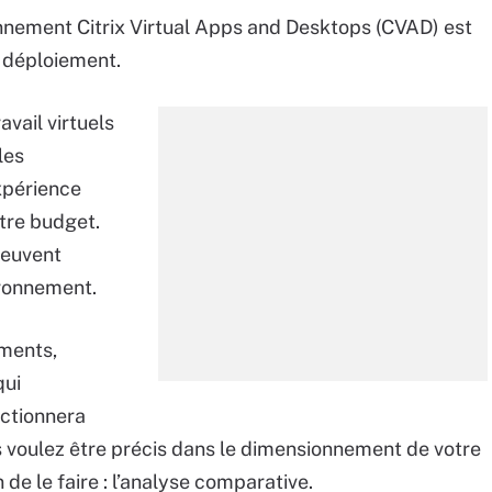
nement Citrix Virtual Apps and Desktops (CVAD) est
n déploiement.
vail virtuels
les
expérience
otre budget.
peuvent
ironnement.
ments,
qui
nctionnera
s voulez être précis dans le dimensionnement de votre
 de le faire : l’analyse comparative.