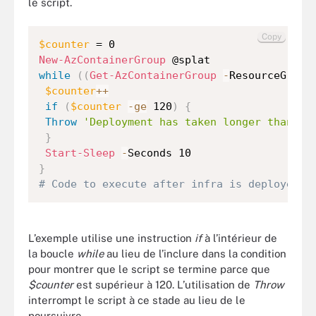
le script.
Copy
$counter
New-AzContainerGroup
while
(
(
Get-AzContainerGroup
-
ResourceGroup
$counter
++
if
(
$counter
-ge
 120
)
{
Throw
'Deployment has taken longer than 20
}
Start-Sleep
-
}
# Code to execute after infra is deployed
L’exemple utilise une instruction
if
à l’intérieur de
la boucle
while
au lieu de l’inclure dans la condition
pour montrer que le script se termine parce que
$counter
est supérieur à 120. L’utilisation de
Throw
interrompt le script à ce stade au lieu de le
poursuivre.