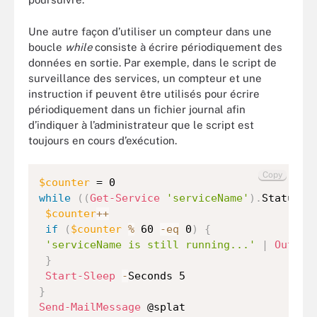
Une autre façon d’utiliser un compteur dans une
boucle
while
consiste à écrire périodiquement des
données en sortie. Par exemple, dans le script de
surveillance des services, un compteur et une
instruction if peuvent être utilisés pour écrire
périodiquement dans un fichier journal afin
d’indiquer à l’administrateur que le script est
toujours en cours d’exécution.
Copy
$counter
while
(
(
Get-Service
'serviceName'
)
.
Status 
-
$counter
++
if
(
$counter
%
 60 
-eq
 0
)
{
'serviceName is still running...'
|
Out-fi
}
Start-Sleep
-
}
Send-MailMessage
 @splat