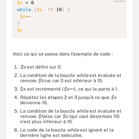
$x
while
(
$x
-lt
 10
)
{
$x
++
}
$x
Voici ce qui se passe dans l’exemple de code :
$x
est défini sur 0.
La condition de la boucle
while
est évaluée et
renvoie
$true
, car 0 est inférieur à 10.
$x est incrémenté (
$x++
), ce qui le porte à 1.
Répétez les étapes 2 et 3 jusqu’à ce que
$x
devienne 10.
La condition de la boucle
while
est évaluée et
renvoie
$false
, car
$x
(qui vaut désormais 10)
n’est plus inférieur à 10.
Le code de la boucle
while
est ignoré et la
dernière ligne est exécutée.