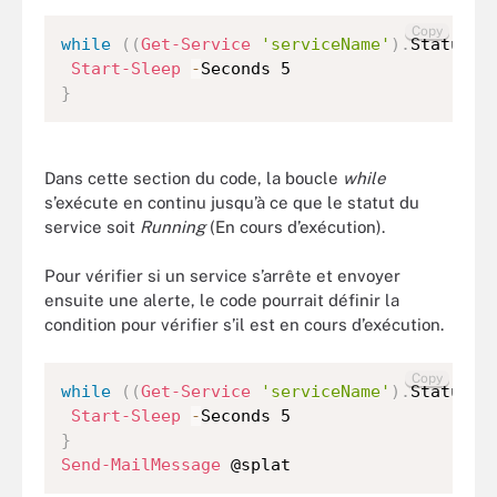
Copy
while
(
(
Get-Service
'serviceName'
)
.
Status 
-
Start-Sleep
-
}
Dans cette section du code, la boucle
while
s’exécute en continu jusqu’à ce que le statut du
service soit
Running
(En cours d’exécution).
Pour vérifier si un service s’arrête et envoyer
ensuite une alerte, le code pourrait définir la
condition pour vérifier s’il est en cours d’exécution.
Copy
while
(
(
Get-Service
'serviceName'
)
.
Status 
-
Start-Sleep
-
}
Send-MailMessage
 @splat