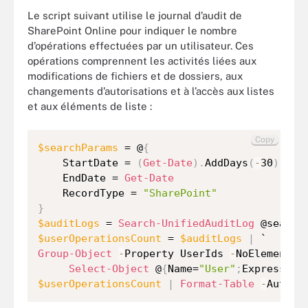
Le script suivant utilise le journal d’audit de
SharePoint Online pour indiquer le nombre
d’opérations effectuées par un utilisateur. Ces
opérations comprennent les activités liées aux
modifications de fichiers et de dossiers, aux
changements d’autorisations et à l’accès aux listes
et aux éléments de liste :
Copy
$searchParams
 = @
{
    StartDate = 
(
Get-Date
)
.
AddDays
(
-
30
)
    EndDate = 
Get-Date
    RecordType = 
"SharePoint"
}
$auditLogs
 = 
Search-UnifiedAuditLog
$userOperationsCount
 = 
$auditLogs
|
Group-Object
-
Property UserIds 
-
NoElement 
|
Select-Object
 @
{
Name=
"User"
;
Expression
$userOperationsCount
|
Format-Table
-
AutoSi