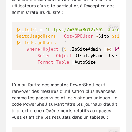
utilisateurs d’un site particulier, à l’exception des
administrateurs du site :
Copy
$siteUrl
 = 
"https://m365x86127502.sharepoin
$siteUsageUsers
 = 
Get-SPOUser
-
Site 
$siteUr
$siteUsageUsers
|
 `

Where-Object
{
$_
.
IsSiteAdmin 
-eq
$false
Select-Object
 DisplayName
,
 UserType
Format-Table
-
AutoSize
L’un ou l’autre des modules PowerShell peut
renvoyer des mesures d’utilisation plus avancées,
comme les pages vues et les visiteurs uniques. Le
code PowerShell suivant filtre les journaux d’audit
à la recherche d’événements relatifs aux pages
vues et affiche les résultats dans un tableau :
Copy