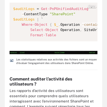
Copy
$auditLogs
 = 
Get-PnPUnifiedAuditLog
 `

-
ContentType 
"SharePoint"
$auditLogs
|
 `

Where-Object
{
$_
.
Operation 
-contains
"
Select-Object
 Operation
,
 SiteUrl
,
 S
Format-Table
Les statistiques relatives aux activités des fichiers sont un moyen
d'évaluer l'engagement des utilisateurs dans SharePoint Online.
Comment auditer l’activité des
utilisateurs ?
Les rapports d’activité des utilisateurs sont
essentiels pour comprendre quels utilisateurs
interagissent avec l’environnement SharePoint et
comment. L’exemple suivant répertorie tous les