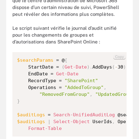
que le centre d’administration de Microsoft 365
dispose d’un certain niveau de suivi, PowerShell
peut révéler des informations plus complètes.
Le script suivant vérifie le journal d’audit unifié
pour les changements de groupes et
d’autorisations dans SharePoint Online :
Copy
$searchParams
 = @
{
    StartDate = 
(
Get-Date
)
.
AddDays
(
-
30
)
    EndDate = 
Get-Date
    RecordType = 
"SharePoint"
    Operations = 
"AddedToGroup"
,
"RemovedFromGroup"
,
"UpdatedGroup"
,
}
$auditLogs
 = 
Search-UnifiedAuditLog
$auditLogs
|
Select-Object
 UserIds
,
 Operati
Format-Table