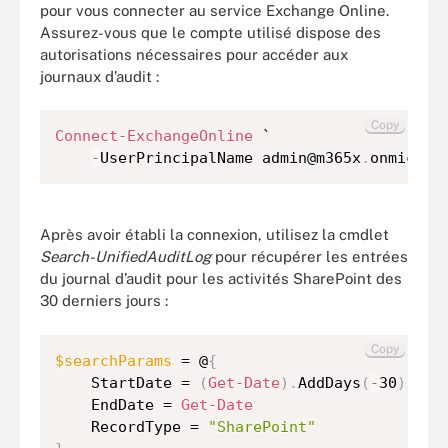
pour vous connecter au service Exchange Online.
Assurez-vous que le compte utilisé dispose des
autorisations nécessaires pour accéder aux
journaux d’audit :
Copy
Connect-ExchangeOnline
 `

-
UserPrincipalName admin@m365x
.
onmicros
Après avoir établi la connexion, utilisez la cmdlet
Search-UnifiedAuditLog
pour récupérer les entrées
du journal d’audit pour les activités SharePoint des
30 derniers jours :
Copy
$searchParams
 = @
{
    StartDate = 
(
Get-Date
)
.
AddDays
(
-
30
)
    EndDate = 
Get-Date
    RecordType = 
"SharePoint"