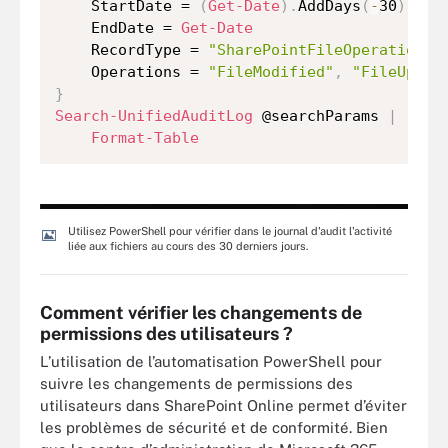
    StartDate = 
(
Get-Date
)
.
AddDays
(
-
30
)
    EndDate = 
Get-Date
    RecordType = 
"SharePointFileOperation"
    Operations = 
"FileModified"
,
"FileUploa
}
Search-UnifiedAuditLog
 @searchParams 
|
 `

Format-Table
Utilisez PowerShell pour vérifier dans le journal d'audit l'activité
liée aux fichiers au cours des 30 derniers jours.
Comment vérifier les changements de
permissions des utilisateurs ?
L’utilisation de l’automatisation PowerShell pour
suivre les changements de permissions des
utilisateurs dans SharePoint Online permet d’éviter
les problèmes de sécurité et de conformité. Bien