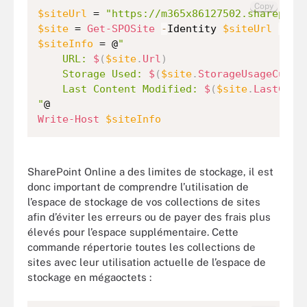
Copy
$siteUrl
 = 
"https://m365x86127502.sharepoin
$site
 = 
Get-SPOSite
-
Identity 
$siteUrl
-
$siteInfo
 = @
"

    URL: 
$
(
$site
.
Url
)
    Storage Used: 
$
(
$site
.
StorageUsageCurre
    Last Content Modified: 
$
(
$site
.
LastCont
"
Write-Host
$siteInfo
SharePoint Online a des limites de stockage, il est
donc important de comprendre l’utilisation de
l’espace de stockage de vos collections de sites
afin d’éviter les erreurs ou de payer des frais plus
élevés pour l’espace supplémentaire. Cette
commande répertorie toutes les collections de
sites avec leur utilisation actuelle de l’espace de
stockage en mégaoctets :