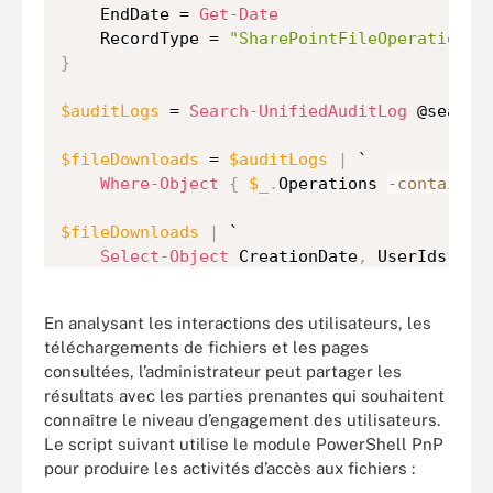
    EndDate = 
Get-Date
    RecordType = 
"SharePointFileOperation"
}
$auditLogs
 = 
Search-UnifiedAuditLog
 @searchP
$fileDownloads
 = 
$auditLogs
|
 `

Where-Object
{
$_
.
Operations 
-contains
$fileDownloads
|
 `

Select-Object
 CreationDate
,
 UserIds
,
 Op
Format-Table
En analysant les interactions des utilisateurs, les
téléchargements de fichiers et les pages
consultées, l’administrateur peut partager les
résultats avec les parties prenantes qui souhaitent
connaître le niveau d’engagement des utilisateurs.
Le script suivant utilise le module PowerShell PnP
pour produire les activités d’accès aux fichiers :