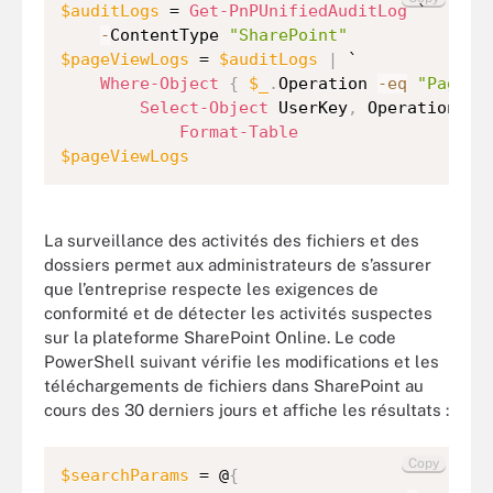
$auditLogs
 = 
Get-PnPUnifiedAuditLog
 `

-
ContentType 
"SharePoint"
$pageViewLogs
 = 
$auditLogs
|
 `

Where-Object
{
$_
.
Operation 
-eq
"PageVi
Select-Object
 UserKey
,
 Operation
,
 W
Format-Table
$pageViewLogs
La surveillance des activités des fichiers et des
dossiers permet aux administrateurs de s’assurer
que l’entreprise respecte les exigences de
conformité et de détecter les activités suspectes
sur la plateforme SharePoint Online. Le code
PowerShell suivant vérifie les modifications et les
téléchargements de fichiers dans SharePoint au
cours des 30 derniers jours et affiche les résultats :
Copy
$searchParams
 = @
{