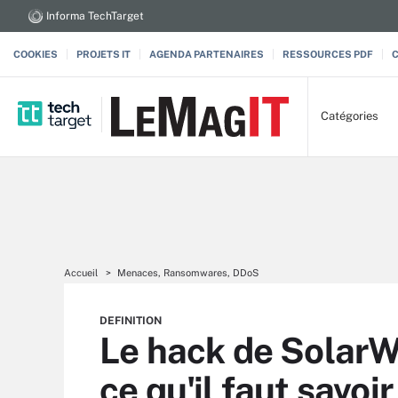
Informa TechTarget
COOKIES
PROJETS IT
AGENDA PARTENAIRES
RESSOURCES PDF
Catégories
Accueil
Menaces, Ransomwares, DDoS
DEFINITION
Le hack de SolarW
ce qu'il faut savoir