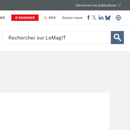
Découvrez nos publications
Suivez-nous:
IER
S'ABONNER
RSS
Rechercher
sur
LeMagIT