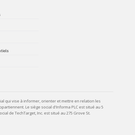
s
tiels