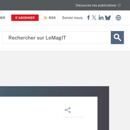
Découvrez nos publications
Suivez-nous:
IER
S'ABONNER
RSS
Rechercher
sur
LeMagIT