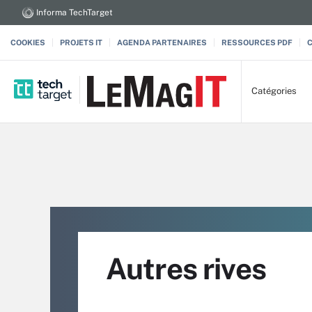
Informa TechTarget
COOKIES
PROJETS IT
AGENDA PARTENAIRES
RESSOURCES PDF
Catégories
Autres rives