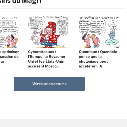
sins du MagIT
 : optimiser
Cyberattaques :
Quantique : Quandela
bsession de
l’Europe, le Royaume-
pense que la
eur
Uni et les États-Unis
photonique peut
accusent Moscou
accélérer l’IA
Voir tous les dessins