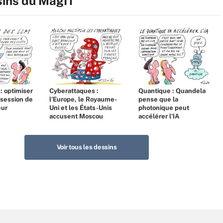
sins du MagIT
 : optimiser
Cyberattaques :
Quantique : Quandela
bsession de
l’Europe, le Royaume-
pense que la
eur
Uni et les États-Unis
photonique peut
accusent Moscou
accélérer l’IA
Voir tous les dessins