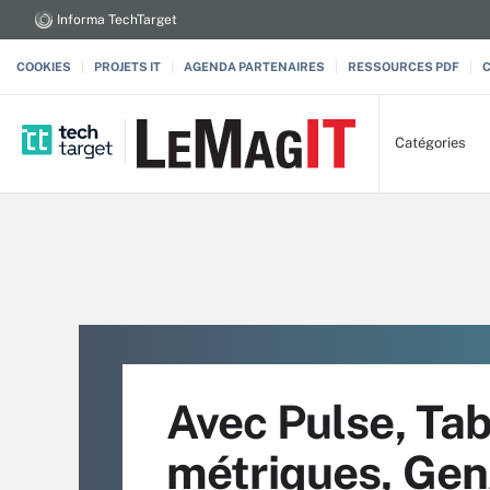
Informa TechTarget
COOKIES
PROJETS IT
AGENDA PARTENAIRES
RESSOURCES PDF
Catégories
Avec Pulse, Tab
métriques, GenA