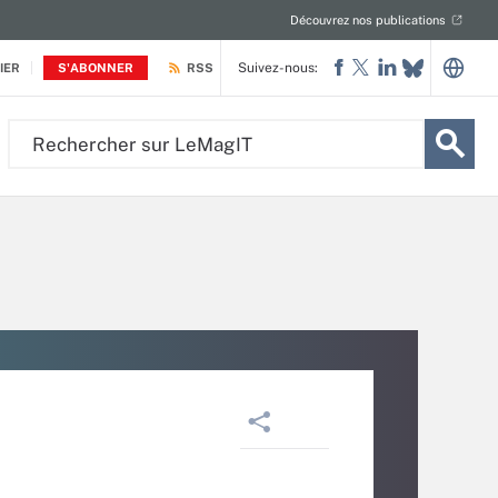
Découvrez nos publications
Suivez-nous:
IER
S'ABONNER
RSS
Rechercher
sur
LeMagIT