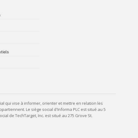
s
tiels