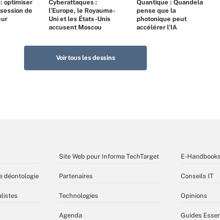
 : optimiser
Cyberattaques :
Quantique : Quandela
bsession de
l’Europe, le Royaume-
pense que la
eur
Uni et les États-Unis
photonique peut
accusent Moscou
accélérer l’IA
Voir tous les dessins
Site Web pour Informa TechTarget
E-Handbook
e déontologie
Partenaires
Conseils IT
listes
Technologies
Opinions
Agenda
Guides Essen