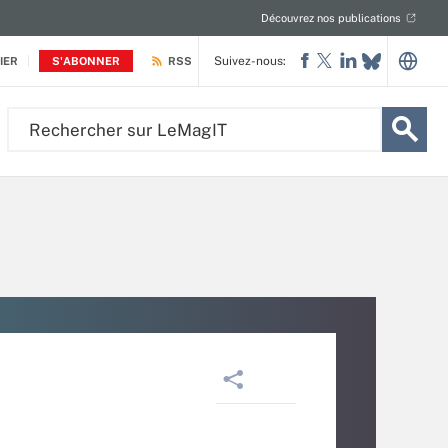
Découvrez nos publications
Suivez-nous:
IER
S'ABONNER
RSS
Rechercher
sur
LeMagIT