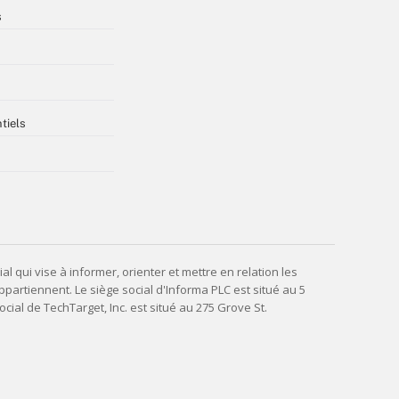
s
tiels