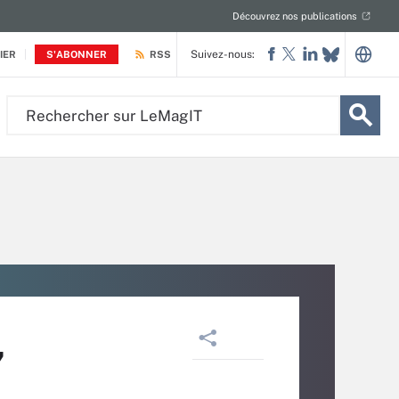
Découvrez nos publications
Suivez-nous:
IER
S'ABONNER
RSS
Rechercher
sur
LeMagIT
,