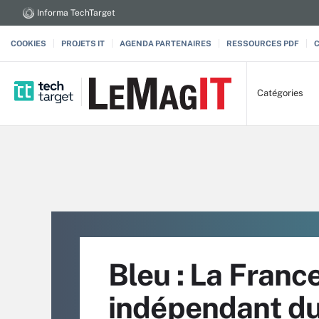
Informa TechTarget
COOKIES
PROJETS IT
AGENDA PARTENAIRES
RESSOURCES PDF
Catégories
Bleu : La Franc
indépendant d