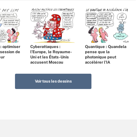
 : optimiser
Cyberattaques :
Quantique : Quandela
bsession de
l’Europe, le Royaume-
pense que la
eur
Uni et les États-Unis
photonique peut
accusent Moscou
accélérer l’IA
Voir tous les dessins