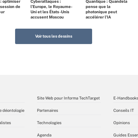
 : optimiser
Cyberattaques :
Quantique : Quandela
bsession de
l’Europe, le Royaume-
pense que la
eur
Uni et les États-Unis
photonique peut
accusent Moscou
accélérer l’IA
Voir tous les dessins
Site Web pour Informa TechTarget
E-Handbook
e déontologie
Partenaires
Conseils IT
listes
Technologies
Opinions
Agenda
Guides Essen