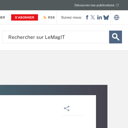
Découvrez nos publications
Suivez-nous:
IER
S'ABONNER
RSS
Rechercher
sur
LeMagIT