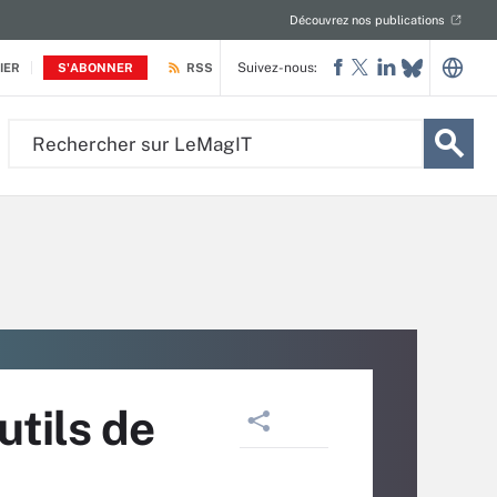
Découvrez nos publications
Suivez-nous:
IER
S'ABONNER
RSS
Rechercher
sur
LeMagIT
tils de