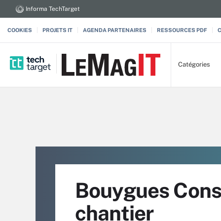
Informa TechTarget
COOKIES
PROJETS IT
AGENDA PARTENAIRES
RESSOURCES PDF
Catégories
Bouygues Const
chantier