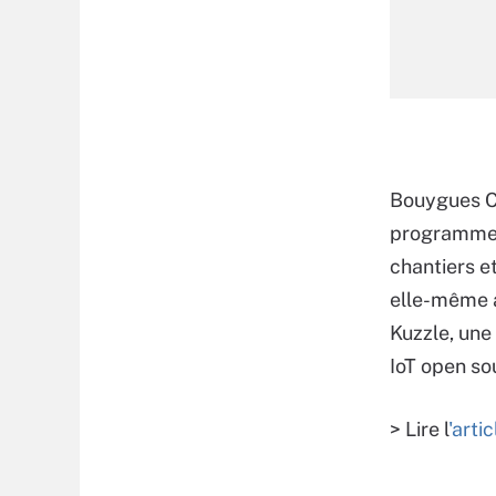
Bouygues Co
programme d
chantiers e
elle-même a
Kuzzle, une
IoT open so
> Lire l
'arti