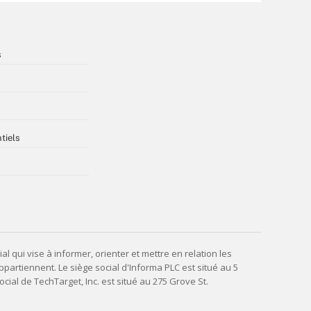
s
tiels