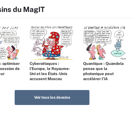
sins du MagIT
 : optimiser
Cyberattaques :
Quantique : Quandela
bsession de
l’Europe, le Royaume-
pense que la
eur
Uni et les États-Unis
photonique peut
accusent Moscou
accélérer l’IA
Voir tous les dessins