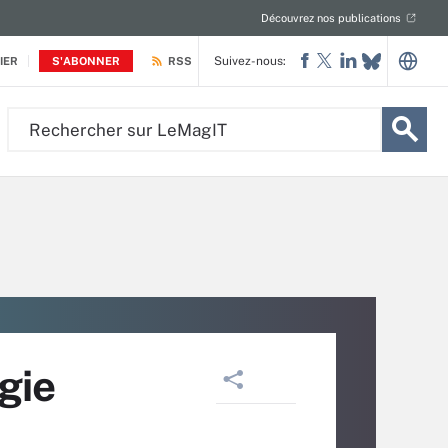
Découvrez nos publications
Suivez-nous:
IER
S'ABONNER
RSS
Rechercher
sur
LeMagIT
gie