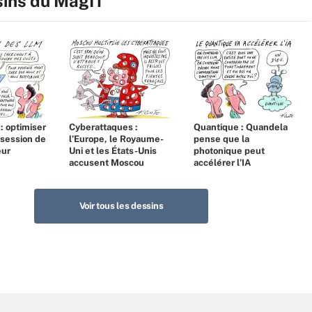
sins du MagIT
 : optimiser
Cyberattaques :
Quantique : Quandela
bsession de
l’Europe, le Royaume-
pense que la
eur
Uni et les États-Unis
photonique peut
accusent Moscou
accélérer l’IA
Voir tous les dessins