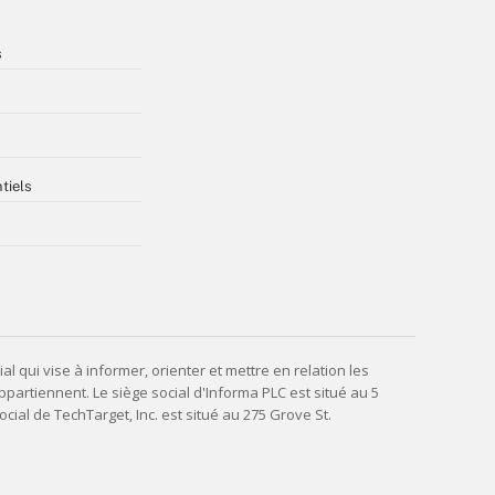
s
tiels