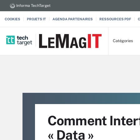
Informa TechTarget
COOKIES
PROJETS IT
AGENDA PARTENAIRES
RESSOURCES PDF
Catégories
Comment Interf
« Data »