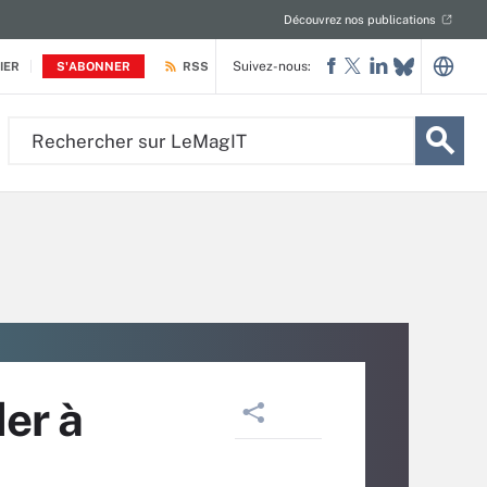
Découvrez nos publications
Suivez-nous:
IER
S'ABONNER
RSS
Rechercher
sur
LeMagIT
er à