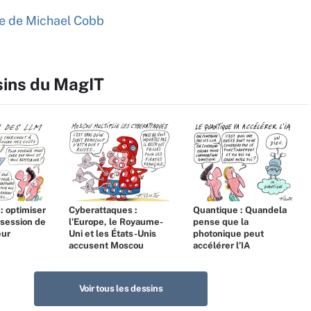
cle de Michael Cobb
sins du MagIT
 : optimiser
Cyberattaques :
Quantique : Quandela
bsession de
l’Europe, le Royaume-
pense que la
eur
Uni et les États-Unis
photonique peut
accusent Moscou
accélérer l’IA
Voir tous les dessins