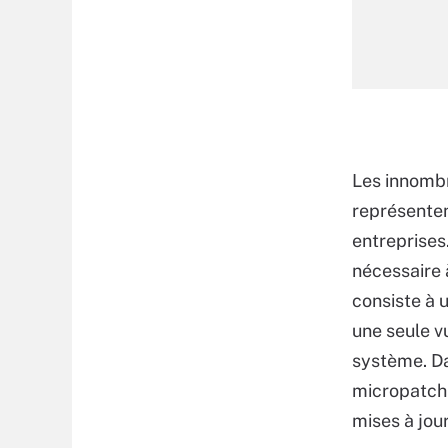
Les innombr
représenten
entreprises
nécessaire à
consiste à 
une seule v
système. Dan
micropatchi
mises à jour