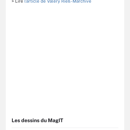
> Lire
l’article de Valéry Rieß-Marchive
Les dessins du MagIT