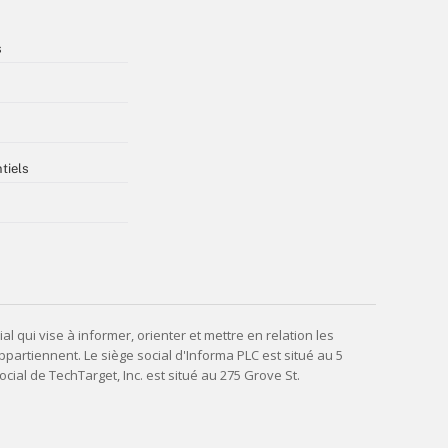
s
tiels