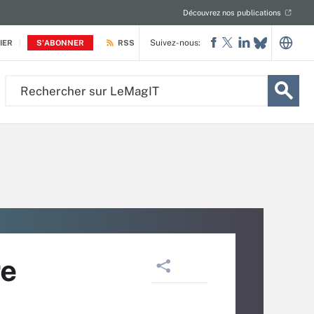
Découvrez nos publications
Suivez-nous:
IER
S'ABONNER
RSS
Rechercher
sur
LeMagIT
re