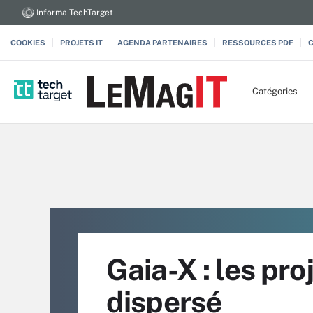
Informa TechTarget
COOKIES
PROJETS IT
AGENDA PARTENAIRES
RESSOURCES PDF
Catégories
Gaia-X : les pr
dispersé