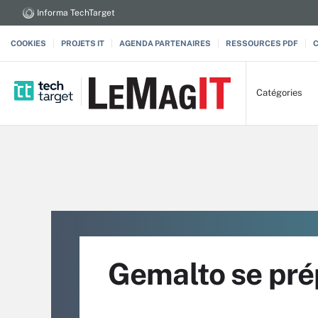
Informa TechTarget
COOKIES
PROJETS IT
AGENDA PARTENAIRES
RESSOURCES PDF
Catégories
Gemalto se prép