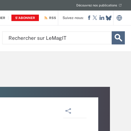
Découvrez nos publications
Suivez-nous:
IER
S'ABONNER
RSS
Rechercher
sur
LeMagIT