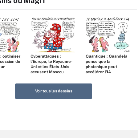
sins du MagIT
 : optimiser
Cyberattaques :
Quantique : Quandela
bsession de
l’Europe, le Royaume-
pense que la
eur
Uni et les États-Unis
photonique peut
accusent Moscou
accélérer l’IA
Voir tous les dessins