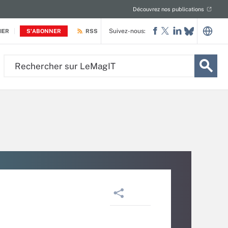
Découvrez nos publications
Suivez-nous:
IER
S'ABONNER
RSS
Rechercher
sur
LeMagIT