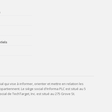
s
tiels