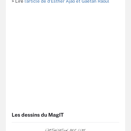
> Lire
l’article de d’Esther Ajao et Gaétan Raoul
Les dessins du MagIT