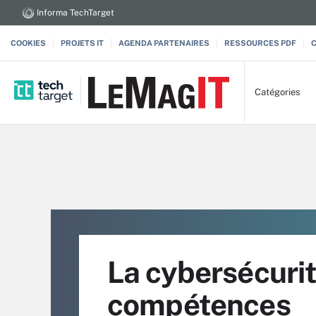
Informa TechTarget
COOKIES
PROJETS IT
AGENDA PARTENAIRES
RESSOURCES PDF
Catégories
La cybersécurit
compétences