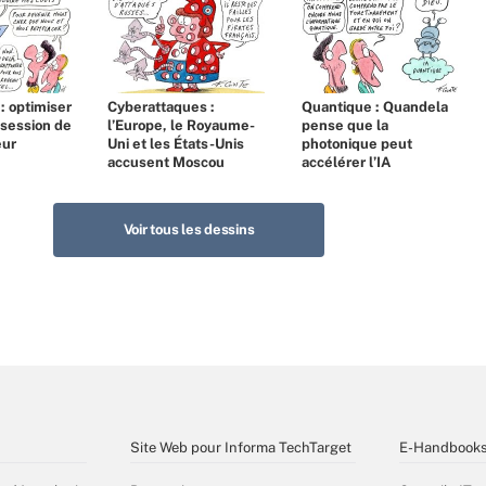
 : optimiser
Cyberattaques :
Quantique : Quandela
bsession de
l’Europe, le Royaume-
pense que la
eur
Uni et les États-Unis
photonique peut
accusent Moscou
accélérer l’IA
Voir tous les dessins
Site Web pour Informa TechTarget
E-Handbook