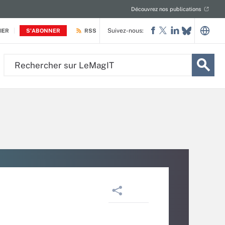
Découvrez nos publications
Suivez-nous:
IER
S'ABONNER
RSS
Rechercher
sur
LeMagIT