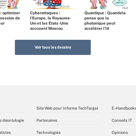
 : optimiser
Cyberattaques :
Quantique : Quandela
bsession de
l’Europe, le Royaume-
pense que la
eur
Uni et les États-Unis
photonique peut
accusent Moscou
accélérer l’IA
Voir tous les dessins
Site Web pour Informa TechTarget
E-Handbook
e déontologie
Partenaires
Conseils IT
listes
Technologies
Opinions