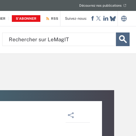
Découvrez nos publications
Suivez-nous:
IER
S'ABONNER
RSS
Rechercher
sur
LeMagIT