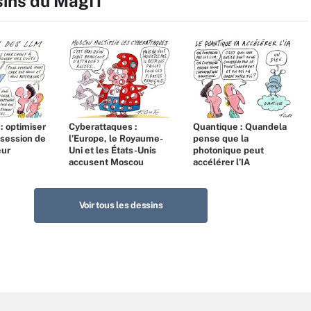
sins du MagIT
 : optimiser
Cyberattaques :
Quantique : Quandela
bsession de
l’Europe, le Royaume-
pense que la
eur
Uni et les États-Unis
photonique peut
accusent Moscou
accélérer l’IA
Voir tous les dessins