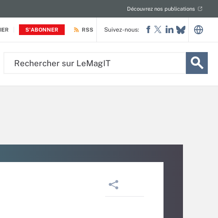
Découvrez nos publications
Suivez-nous:
IER
S'ABONNER
RSS
Rechercher
sur
LeMagIT