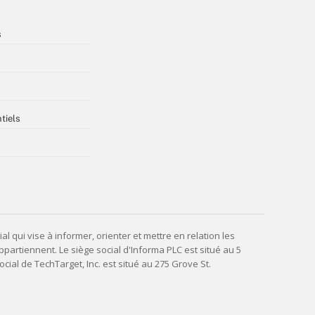
s
tiels